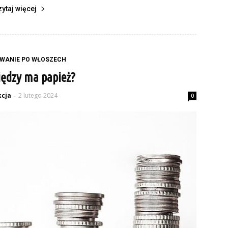
zytaj więcej
WANIE PO WŁOSZECH
niędzy ma papież?
cja
2 lutego 2024
-
0