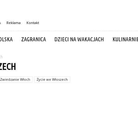
s
Reklama
Kontakt
OLSKA
ZAGRANICA
DZIECI NA WAKACJACH
KULINARNI
ch
ZECH
Zwiedzanie Włoch
Życie we Włoszech