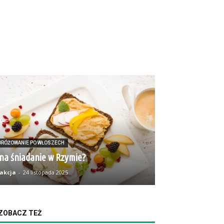
DRÓŻOWANIE PO WŁOSZECH
na śniadanie w Rzymie?
akcja
-
24 listopada 2025
ZOBACZ TEŻ