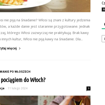
Cz
K
i nie piją na śniadanie? Włosi są znani z kultury jedzenia
matów, a każde danie jest starannie przygotowane. Jednak
yczaj, którego Włosi zazwyczaj nie praktykują. Brak kawy
Ka
nnych kultur, Włosi nie piją kawy na śniadanie. Dla...
zytaj więcej
WANIE PO WŁOSZECH
 pociągiem do Włoch?
cja
11 lutego 2024
-
0