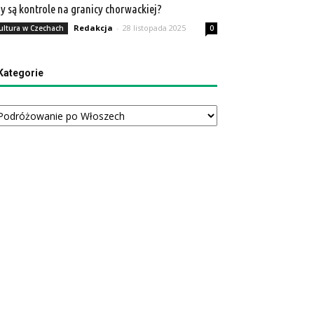
y są kontrole na granicy chorwackiej?
Redakcja
-
28 listopada 2025
ultura w Czechach
0
Kategorie
tegorie