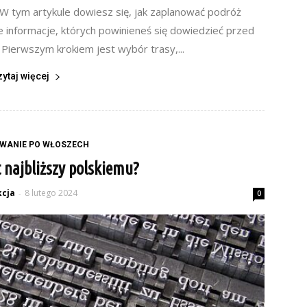
 W tym artykule dowiesz się, jak zaplanować podróż
e informacje, których powinieneś się dowiedzieć przed
Pierwszym krokiem jest wybór trasy,...
zytaj więcej
WANIE PO WŁOSZECH
t najbliższy polskiemu?
cja
8 lutego 2024
-
0