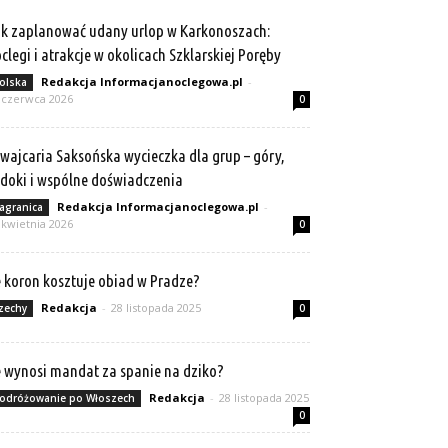
k zaplanować udany urlop w Karkonoszach:
clegi i atrakcje w okolicach Szklarskiej Poręby
Redakcja Informacjanoclegowa.pl
-
olska
 czerwca 2026
0
wajcaria Saksońska wycieczka dla grup – góry,
doki i wspólne doświadczenia
Redakcja Informacjanoclegowa.pl
-
agranica
 kwietnia 2026
0
e koron kosztuje obiad w Pradze?
Redakcja
-
28 listopada 2025
zechy
0
e wynosi mandat za spanie na dziko?
Redakcja
-
28 listopada 2025
odróżowanie po Włoszech
0