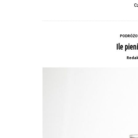
C
PODRÓŻO
Ile pie
Redak