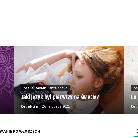
PODRÓŻOWANIE PO WŁOSZECH
PO
Jaki język był pierwszy na świecie?
Co 
Redakcja
-
26 listopada 2025
Red
WANIE PO WŁOSZECH