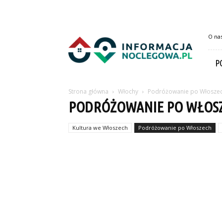
InformacjaNoclegowa.pl
O na
P
Strona główna
Włochy
Podróżowanie po Włosze
PODRÓŻOWANIE PO WŁOS
Kultura we Włoszech
Podróżowanie po Włoszech