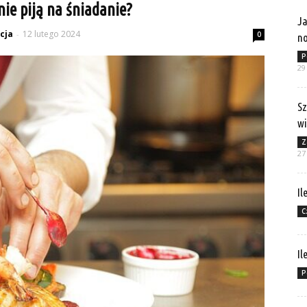
nie piją na śniadanie?
Ja
cja
12 lutego 2024
-
0
no
P
29
Sz
wi
Z
27
Il
C
Il
P