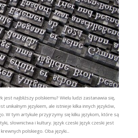
zyk jest najbliższy polskiemu? Wielu ludzi zastanawia się,
est unikalnym językiem, ale istnieje kilka innych języków,
 W tym artykule przyjrzymy się kilku językom, które są
i, słownictwa i kultury. Język czeski Język czeski jest
 krewnych polskiego. Oba języki...