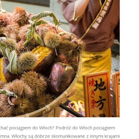
echać pociągiem do Włoch? Podróż do Włoch pociągiem
jemna. Włochy są dobrze skomunikowane z innymi krajami