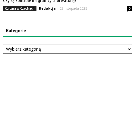
Czy są kontrole na granicy chorwackiej?
Redakcja
-
28 listopada 2025
Kultura w Czechach
0
Kategorie
Kategorie