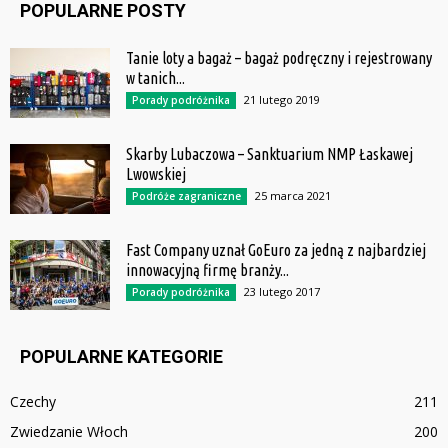
POPULARNE POSTY
Tanie loty a bagaż – bagaż podręczny i rejestrowany
w tanich...
21 lutego 2019
Porady podróżnika
Skarby Lubaczowa – Sanktuarium NMP Łaskawej
Lwowskiej
25 marca 2021
Podróże zagraniczne
Fast Company uznał GoEuro za jedną z najbardziej
innowacyjną firmę branży...
23 lutego 2017
Porady podróżnika
POPULARNE KATEGORIE
Czechy
211
Zwiedzanie Włoch
200