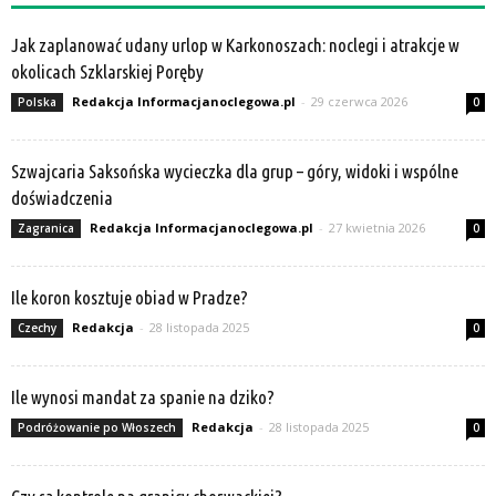
Jak zaplanować udany urlop w Karkonoszach: noclegi i atrakcje w
okolicach Szklarskiej Poręby
Redakcja Informacjanoclegowa.pl
-
29 czerwca 2026
Polska
0
Szwajcaria Saksońska wycieczka dla grup – góry, widoki i wspólne
doświadczenia
Redakcja Informacjanoclegowa.pl
-
27 kwietnia 2026
Zagranica
0
Ile koron kosztuje obiad w Pradze?
Redakcja
-
28 listopada 2025
Czechy
0
Ile wynosi mandat za spanie na dziko?
Redakcja
-
28 listopada 2025
Podróżowanie po Włoszech
0