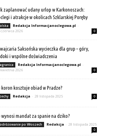
k zaplanować udany urlop w Karkonoszach:
clegi i atrakcje w okolicach Szklarskiej Poręby
Redakcja Informacjanoclegowa.pl
-
olska
 czerwca 2026
0
wajcaria Saksońska wycieczka dla grup – góry,
doki i wspólne doświadczenia
Redakcja Informacjanoclegowa.pl
-
agranica
 kwietnia 2026
0
e koron kosztuje obiad w Pradze?
Redakcja
-
28 listopada 2025
zechy
0
e wynosi mandat za spanie na dziko?
Redakcja
-
28 listopada 2025
odróżowanie po Włoszech
0