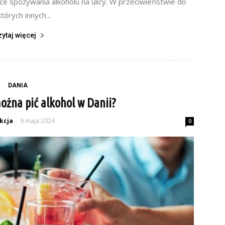
e spożywania alkoholu na ulicy. W przeciwieństwie do
których innych...
zytaj więcej
DANIA
żna pić alkohol w Danii?
kcja
9 maja 2024
-
0