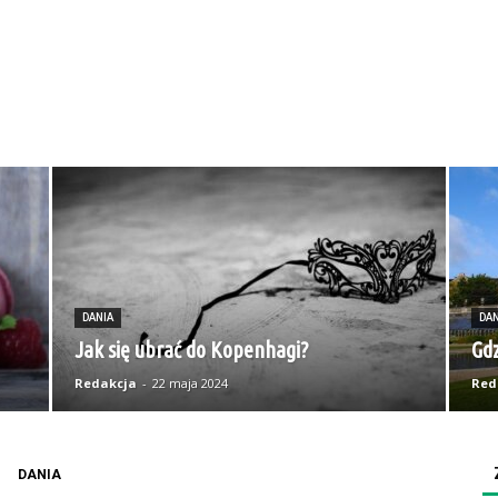
DANIA
DAN
Jak się ubrać do Kopenhagi?
Gdz
Redakcja
-
22 maja 2024
Red
DANIA