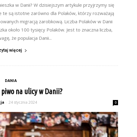
ieszka w Danii? W dzisiejszym artykule przyjrzymy się
e te są istotne zarówno dla Polaków, którzy rozważają
resowanych migracją zarobkową. Liczba Polaków w Danii
a około 100 tysięcy Polaków. Jest to znaczna liczba,
agę, że populacja Danii...
zytaj więcej
DANIA
 piwo na ulicy w Danii?
ja
24 stycznia 2024
-
0