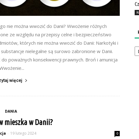
Cz
K
ego nie można wwozić do Danii? Wwożenie różnych
one ze względu na przepisy celne i bezpieczeństwo
dmiotów, których nie można wwozić do Danii: Narkotyki i
Ka
i substancje nielegalne są surowo zabronione w Danii.
 do poważnych konsekwencji prawnych. Broń i amunicja
Wwożenie...
zytaj więcej
DANIA
ów mieszka w Danii?
cja
19 lutego 2024
-
0