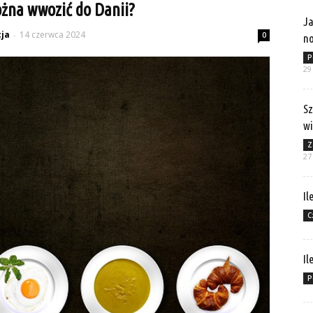
żna wwozić do Danii?
Ja
ja
14 czerwca 2024
-
0
no
P
29
Sz
wi
Z
27
Il
C
Il
P