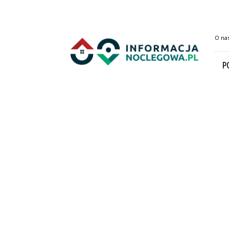
InformacjaNoclegowa.pl
O na
P