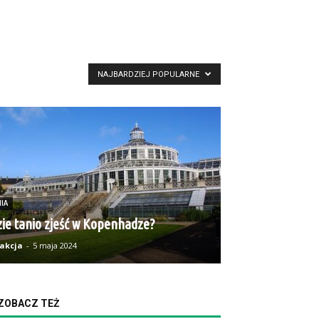
NAJBARDZIEJ POPULARNE
IA
ie tanio zjeść w Kopenhadze?
akcja
-
5 maja 2024
ZOBACZ TEŻ