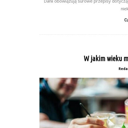
Danii obowiązują surowe przepisy dotycząc
nie
C
W jakim wieku mo
Reda