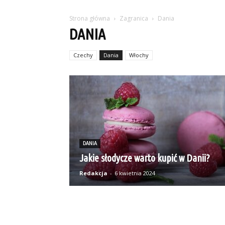
Strona główna
Zagranica
Dania
DANIA
Czechy
Dania
Włochy
DANIA
Jakie słodycze warto kupić w Danii?
Redakcja
-
6 kwietnia 2024