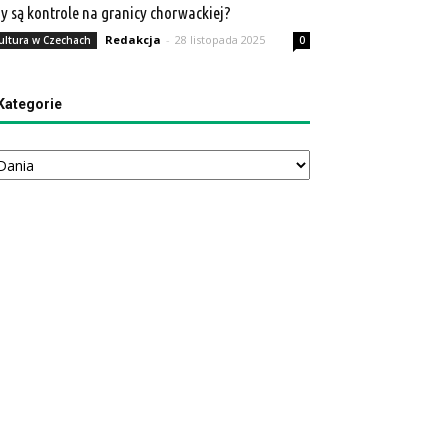
y są kontrole na granicy chorwackiej?
Redakcja
-
28 listopada 2025
ultura w Czechach
0
Kategorie
tegorie