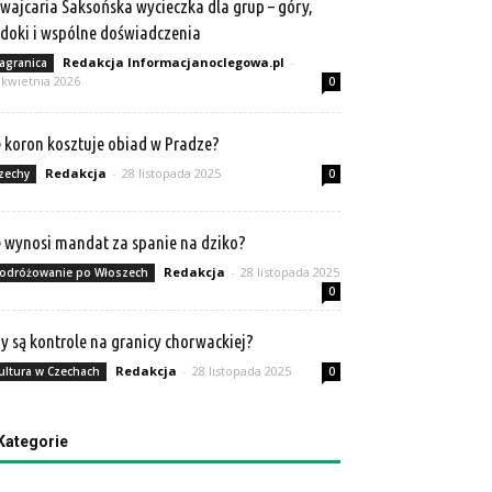
wajcaria Saksońska wycieczka dla grup – góry,
doki i wspólne doświadczenia
Redakcja Informacjanoclegowa.pl
-
agranica
 kwietnia 2026
0
e koron kosztuje obiad w Pradze?
Redakcja
-
28 listopada 2025
zechy
0
e wynosi mandat za spanie na dziko?
Redakcja
-
28 listopada 2025
odróżowanie po Włoszech
0
y są kontrole na granicy chorwackiej?
Redakcja
-
28 listopada 2025
ultura w Czechach
0
Kategorie
tegorie