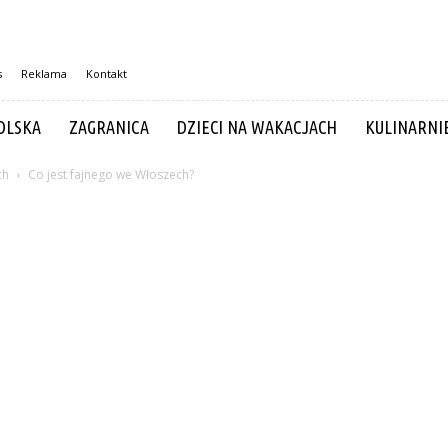
s
Reklama
Kontakt
OLSKA
ZAGRANICA
DZIECI NA WAKACJACH
KULINARNI
ch
Co jest fajnego we Włoszech?