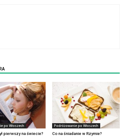
RA
ie po Włoszech
Podróżowanie po Włoszech
był pierwszy na świecie?
Co na śniadanie w Rzymie?