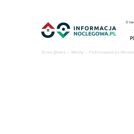
InformacjaNoclegowa.pl
O na
P
Strona główna
Włochy
Podróżowanie po Włosze