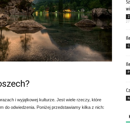
Sz
wi
Z
27
Il
C
Il
P
oszech?
Cz
K
obrazach i wyjątkowej kulturze. Jest wiele rzeczy, które
m do odwiedzenia. Poniżej przedstawiamy kilka z nich:
Ka