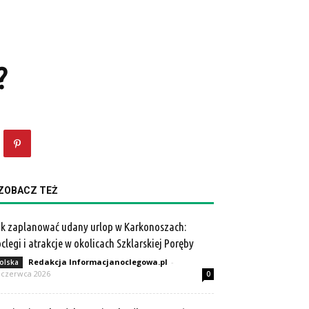
?
ZOBACZ TEŻ
k zaplanować udany urlop w Karkonoszach:
clegi i atrakcje w okolicach Szklarskiej Poręby
Redakcja Informacjanoclegowa.pl
-
olska
 czerwca 2026
0