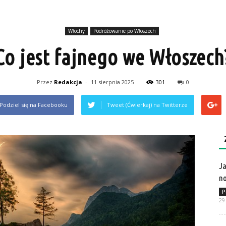
Włochy
Podróżowanie po Włoszech
Co jest fajnego we Włoszech
Przez
Redakcja
-
11 sierpnia 2025
301
0
Podziel się na Facebooku
Tweet (Ćwierkaj) na Twitterze
Ja
no
P
29