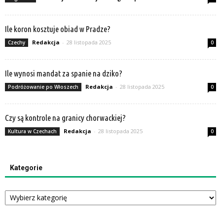
Ile koron kosztuje obiad w Pradze?
Redakcja
-
28 listopada 2025
Czechy
0
Ile wynosi mandat za spanie na dziko?
Redakcja
-
28 listopada 2025
Podróżowanie po Włoszech
0
Czy są kontrole na granicy chorwackiej?
Redakcja
-
28 listopada 2025
Kultura w Czechach
0
Kategorie
Kategorie