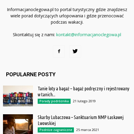
Informacjanoclegowa.pl to portal turystyczny gdzie znajdziesz
wiele porad dotyczących urlopowania i gdzie przenocować
podczas wakacji.
Skontaktuj się z nami:
kontakt@informacjanoclegowa.pl
POPULARNE POSTY
Tanie loty a bagaż – bagaż podręczny i rejestrowany
w tanich...
21 lutego 2019
Porady podróżnika
Skarby Lubaczowa – Sanktuarium NMP Łaskawej
Lwowskiej
25 marca 2021
Podróże zagraniczne