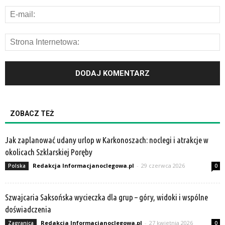
ZOBACZ TEŻ
Jak zaplanować udany urlop w Karkonoszach: noclegi i atrakcje w
okolicach Szklarskiej Poręby
Redakcja Informacjanoclegowa.pl
-
29 czerwca 2026
Polska
0
Szwajcaria Saksońska wycieczka dla grup – góry, widoki i wspólne
doświadczenia
Redakcja Informacjanoclegowa.pl
-
27 kwietnia 2026
Zagranica
0