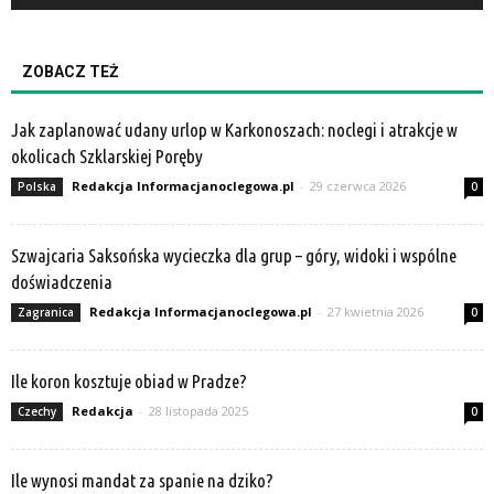
ZOBACZ TEŻ
Jak zaplanować udany urlop w Karkonoszach: noclegi i atrakcje w
okolicach Szklarskiej Poręby
Redakcja Informacjanoclegowa.pl
-
29 czerwca 2026
Polska
0
Szwajcaria Saksońska wycieczka dla grup – góry, widoki i wspólne
doświadczenia
Redakcja Informacjanoclegowa.pl
-
27 kwietnia 2026
Zagranica
0
Ile koron kosztuje obiad w Pradze?
Redakcja
-
28 listopada 2025
Czechy
0
Ile wynosi mandat za spanie na dziko?