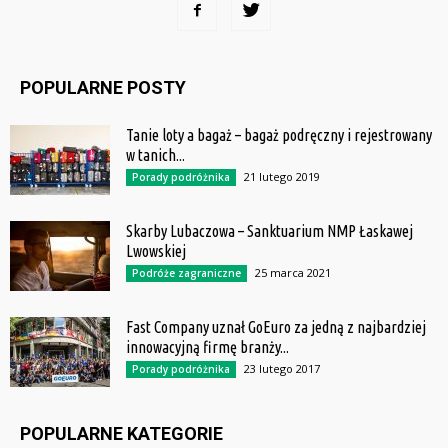
POPULARNE POSTY
Tanie loty a bagaż – bagaż podręczny i rejestrowany
w tanich...
21 lutego 2019
Porady podróżnika
Skarby Lubaczowa – Sanktuarium NMP Łaskawej
Lwowskiej
25 marca 2021
Podróże zagraniczne
Fast Company uznał GoEuro za jedną z najbardziej
innowacyjną firmę branży...
23 lutego 2017
Porady podróżnika
POPULARNE KATEGORIE