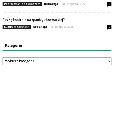
Redakcja
-
28 listopada 2025
Podróżowanie po Włoszech
0
Czy są kontrole na granicy chorwackiej?
Redakcja
-
28 listopada 2025
Kultura w Czechach
0
Kategorie
Kategorie