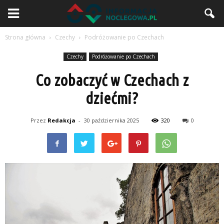
Strona główna
Czechy
Podróżowanie po Czechach
Czechy
Podróżowanie po Czechach
Co zobaczyć w Czechach z
dziećmi?
Przez
Redakcja
-
30 października 2025
320
0