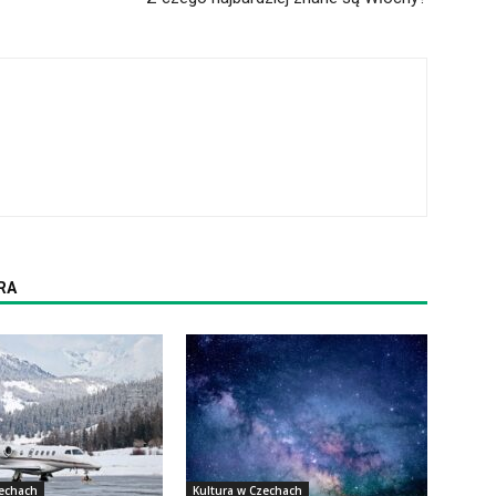
RA
zechach
Kultura w Czechach