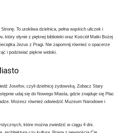
Stronę. To urokliwa dzielnica, pełna wąskich uliczek i
który słynie z pięknej biblioteki oraz Kościół Matki Bożej
Dzieciątka Jezus z Pragi. Nie zapomnij również o spacerze
ć i podziwiać piękne widoki.
Miasto
edź Josefov, czyli dzielnicę żydowską. Zobacz Stary
ępnie udaj się do Nowego Miasta, gdzie znajduje się Plac
Pradze. Możesz również odwiedzić Muzeum Narodowe i
ystycznych, które można zwiedzić w ciągu 4 dni.
ią, architekturą czy kulturą, Praga z pewnością Cię