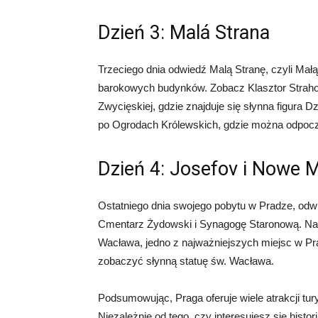
Dzień 3: Malá Strana
Trzeciego dnia odwiedź Malą Stranę, czyli Małą 
barokowych budynków. Zobacz Klasztor Strahov, 
Zwycięskiej, gdzie znajduje się słynna figura 
po Ogrodach Królewskich, gdzie można odpoczą
Dzień 4: Josefov i Nowe 
Ostatniego dnia swojego pobytu w Pradze, odwi
Cmentarz Żydowski i Synagogę Staronową. Nast
Wacława, jedno z najważniejszych miejsc w 
zobaczyć słynną statuę św. Wacława.
Podsumowując, Praga oferuje wiele atrakcji tur
Niezależnie od tego, czy interesujesz się histor