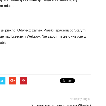
nym miastem!
yj jej piękno! Odwiedź zamek Praski, spaceruj po Starym
j się nad brzegiem Wełtawy. Nie zapomnij też o wizycie w
ebie!
ter
Następny artykuł
Z czego najbardziej znane są Włochy?