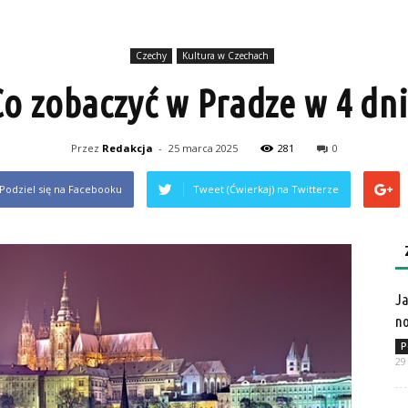
Czechy
Kultura w Czechach
Co zobaczyć w Pradze w 4 dni
Przez
Redakcja
-
25 marca 2025
281
0
Podziel się na Facebooku
Tweet (Ćwierkaj) na Twitterze
Ja
no
P
29