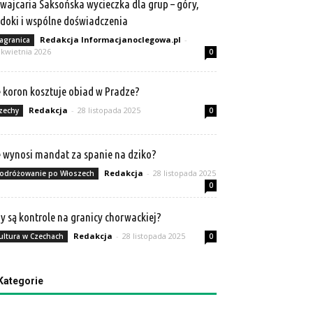
wajcaria Saksońska wycieczka dla grup – góry,
doki i wspólne doświadczenia
Redakcja Informacjanoclegowa.pl
-
agranica
 kwietnia 2026
0
e koron kosztuje obiad w Pradze?
Redakcja
-
28 listopada 2025
zechy
0
e wynosi mandat za spanie na dziko?
Redakcja
-
28 listopada 2025
odróżowanie po Włoszech
0
y są kontrole na granicy chorwackiej?
Redakcja
-
28 listopada 2025
ultura w Czechach
0
Kategorie
tegorie