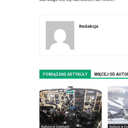
Redakcja
POWIĄZANE ARTYKUŁY
WIĘCEJ OD AUTO
Kultura w Czechach
Kultura w C