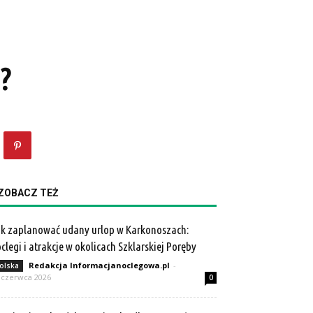
?
ZOBACZ TEŻ
k zaplanować udany urlop w Karkonoszach:
clegi i atrakcje w okolicach Szklarskiej Poręby
Redakcja Informacjanoclegowa.pl
-
olska
 czerwca 2026
0