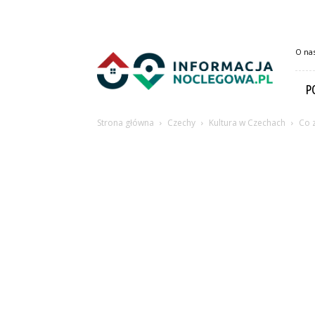
InformacjaNoclegowa.pl
O na
P
Strona główna
Czechy
Kultura w Czechach
Co 