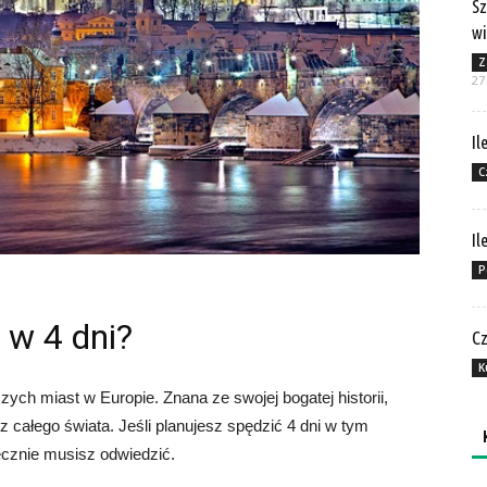
Sz
wi
Z
27
Il
C
Il
P
 w 4 dni?
Cz
K
szych miast w Europie. Znana ze swojej bogatej historii,
 z całego świata. Jeśli planujesz spędzić 4 dni w tym
iecznie musisz odwiedzić.
Ka