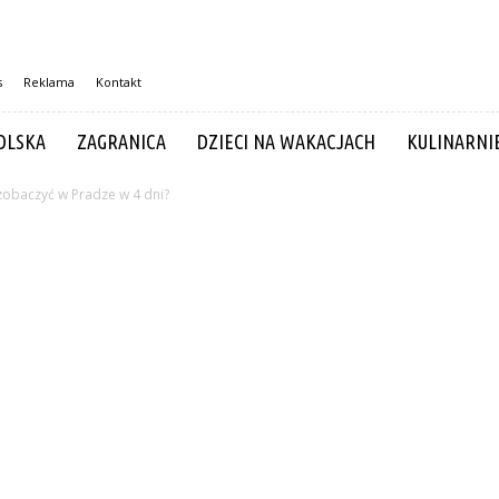
s
Reklama
Kontakt
OLSKA
ZAGRANICA
DZIECI NA WAKACJACH
KULINARNI
zobaczyć w Pradze w 4 dni?