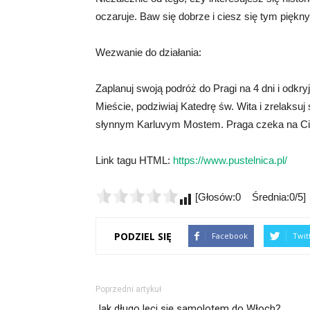
oczaruje. Baw się dobrze i ciesz się tym pięk
Wezwanie do działania:
Zaplanuj swoją podróż do Pragi na 4 dni i odkr
Mieście, podziwiaj Katedrę św. Wita i zrelaksu
słynnym Karluvym Mostem. Praga czeka na Ci
Link tagu HTML:
https://www.pustelnica.pl/
[Głosów:0 Średnia:0/5]
PODZIEL SIĘ
Facebook
Twit
Poprzedni artykuł
Jak długo leci się samolotem do Włoch?