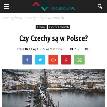
Strona główna
Czechy
Życie w Czechach
Czechy
Życie w Czechach
Czy Czechy są w Polsce?
Przez
Redakcja
-
22 września 2025
296
0