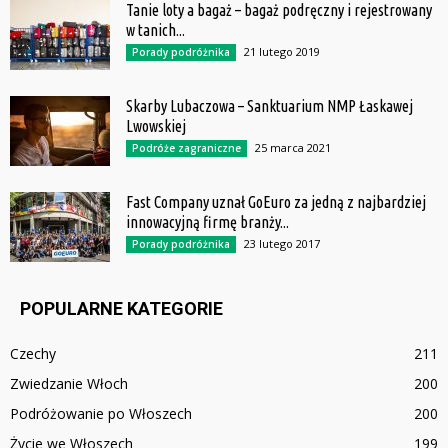
Tanie loty a bagaż – bagaż podręczny i rejestrowany
w tanich...
21 lutego 2019
Porady podróżnika
Skarby Lubaczowa – Sanktuarium NMP Łaskawej
Lwowskiej
25 marca 2021
Podróże zagraniczne
Fast Company uznał GoEuro za jedną z najbardziej
innowacyjną firmę branży...
23 lutego 2017
Porady podróżnika
POPULARNE KATEGORIE
Czechy
211
Zwiedzanie Włoch
200
Podróżowanie po Włoszech
200
Życie we Włoszech
199