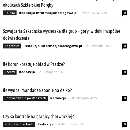
okolicach Szklarskiej Poręby
Redakcja Informacjanoclegowa.pl
-
29 czerwca 2026
Polska
0
Szwajcaria Saksońska wycieczka dla grup – góry, widoki i wspólne
doświadczenia
Redakcja Informacjanoclegowa.pl
-
27 kwietnia 2026
Zagranica
0
Ile koron kosztuje obiad w Pradze?
Redakcja
-
28 listopada 2025
Czechy
0
Ile wynosi mandat za spanie na dziko?
Redakcja
-
28 listopada 2025
Podróżowanie po Włoszech
0
Czy są kontrole na granicy chorwackiej?
Redakcja
-
28 listopada 2025
Kultura w Czechach
0