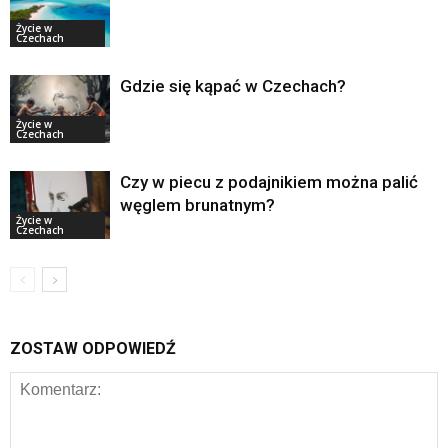
Życie w
Czechach
Gdzie się kąpać w Czechach?
Życie w
Czechach
Czy w piecu z podajnikiem można palić
węglem brunatnym?
Życie w
Czechach
ZOSTAW ODPOWIEDŹ