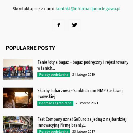
Skontaktuj się z nami:
kontakt@informacjanoclegowa.pl
POPULARNE POSTY
Tanie loty a bagaż – bagaż podręczny i rejestrowany
w tanich...
21 lutego 2019
Porady podróżnika
Skarby Lubaczowa – Sanktuarium NMP Łaskawej
Lwowskiej
25 marca 2021
Podróże zagraniczne
Fast Company uznał GoEuro za jedną z najbardziej
innowacyjną firmę branży...
23 lutego 2017
Porady podróżnika