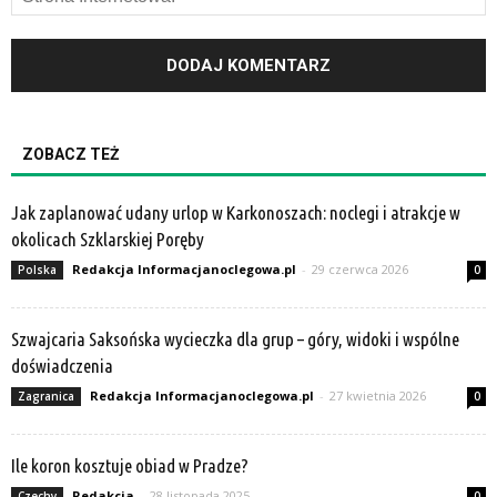
ZOBACZ TEŻ
Jak zaplanować udany urlop w Karkonoszach: noclegi i atrakcje w
okolicach Szklarskiej Poręby
Redakcja Informacjanoclegowa.pl
-
29 czerwca 2026
Polska
0
Szwajcaria Saksońska wycieczka dla grup – góry, widoki i wspólne
doświadczenia
Redakcja Informacjanoclegowa.pl
-
27 kwietnia 2026
Zagranica
0
Ile koron kosztuje obiad w Pradze?
Redakcja
-
28 listopada 2025
Czechy
0