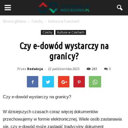
Strona główna
Czechy
Kultura w Czechach
Czechy
Kultura w Czechach
Czy e-dowód wystarczy na
granicy?
Przez
Redakcja
-
22 października 2025
261
0
Czy e-dowód wystarczy na granicy?
W dzisiejszych czasach coraz więcej dokumentów
przechowujemy w formie elektronicznej. Wiele osób zastanawia
się, czy e-dowód może zastąpić tradycyjny dokument