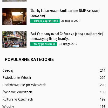
Skarby Lubaczowa – Sanktuarium NMP Łaskawej
Lwowskiej
25 marca 2021
Podróże zagraniczne
Fast Company uznał GoEuro za jedną z najbardziej
innowacyjną firmę branży...
23 lutego 2017
Porady podróżnika
POPULARNE KATEGORIE
Czechy
211
Zwiedzanie Włoch
200
Podróżowanie po Włoszech
200
Życie we Włoszech
199
Kultura w Czechach
199
Włochy
198