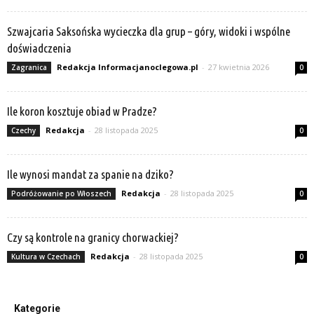
Szwajcaria Saksońska wycieczka dla grup – góry, widoki i wspólne
doświadczenia
Redakcja Informacjanoclegowa.pl
-
27 kwietnia 2026
Zagranica
0
Ile koron kosztuje obiad w Pradze?
Redakcja
-
28 listopada 2025
Czechy
0
Ile wynosi mandat za spanie na dziko?
Redakcja
-
28 listopada 2025
Podróżowanie po Włoszech
0
Czy są kontrole na granicy chorwackiej?
Redakcja
-
28 listopada 2025
Kultura w Czechach
0
Kategorie