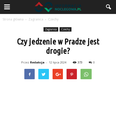
Strona główna
Zagranica
Czechy
Zagranica
Czechy
Czy jedzenie w Pradze jest
drogie?
Przez
Redakcja
-
12 lipca 2024
373
0