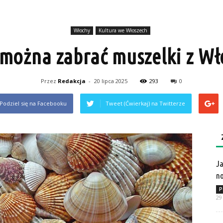
Włochy
Kultura we Włoszech
 można zabrać muszelki z Wł
Przez
Redakcja
-
20 lipca 2025
293
0
Podziel się na Facebooku
Tweet (Ćwierkaj) na Twitterze
Ja
no
P
29