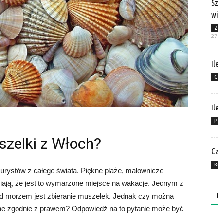
Sz
wi
Z
27
Il
C
Il
P
zelki z Włoch?
Cz
K
urystów z całego świata. Piękne plaże, malownicze
iają, że jest to wymarzone miejsce na wakacje. Jednym z
 morzem jest zbieranie muszelek. Jednak czy można
one zgodnie z prawem? Odpowiedź na to pytanie może być
Ka