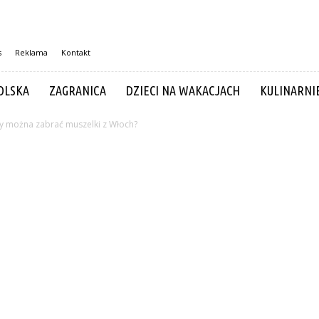
s
Reklama
Kontakt
OLSKA
ZAGRANICA
DZIECI NA WAKACJACH
KULINARNI
y można zabrać muszelki z Włoch?