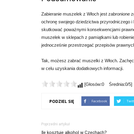
Zabieranie muszelek z Włoch jest zabronione z
ochronę swojego dziedzictwa przyrodniczego i
skutkować poważnymi konsekwencjami prawno-ka
muszelek w sklepach z pamiątkami lub robienie 
jednocześnie przestrzegać przepisów prawnyc
Tak, możesz zabrać muszelki z Włoch. Zachęc
w celu uzyskania dodatkowych informacji.
[Głosów:0 Średnia:0/5]
PODZIEL SIĘ
Facebook
Twit
Poprzedni artykuł
Ile kosztuje alkohol w Czechach?