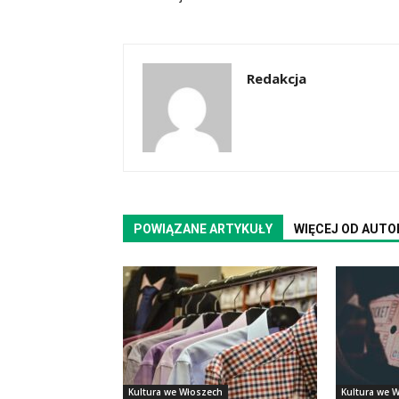
Redakcja
POWIĄZANE ARTYKUŁY
WIĘCEJ OD AUTO
Kultura we Włoszech
Kultura we 