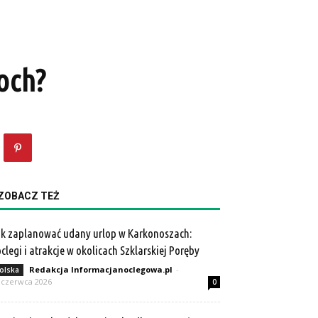
och?
ZOBACZ TEŻ
k zaplanować udany urlop w Karkonoszach:
clegi i atrakcje w okolicach Szklarskiej Poręby
Redakcja Informacjanoclegowa.pl
-
olska
 czerwca 2026
0