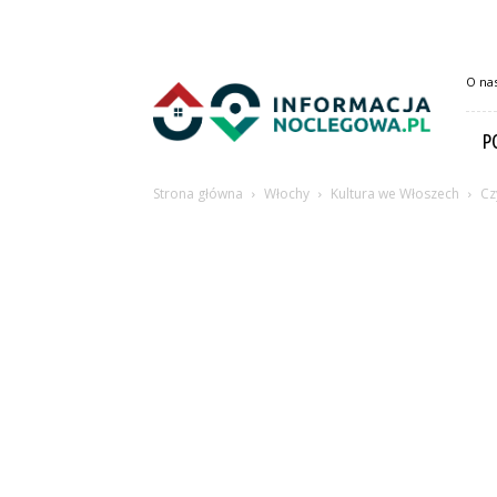
InformacjaNoclegowa.pl
O na
P
Strona główna
Włochy
Kultura we Włoszech
Cz