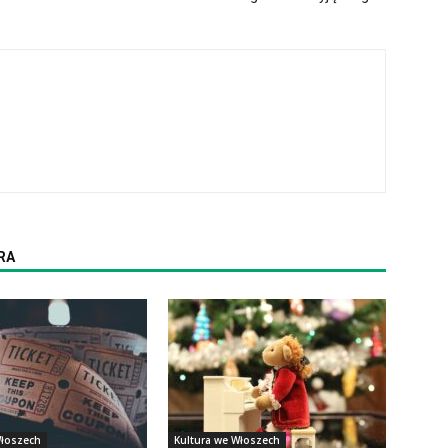
RA
Włoszech
Kultura we Włoszech