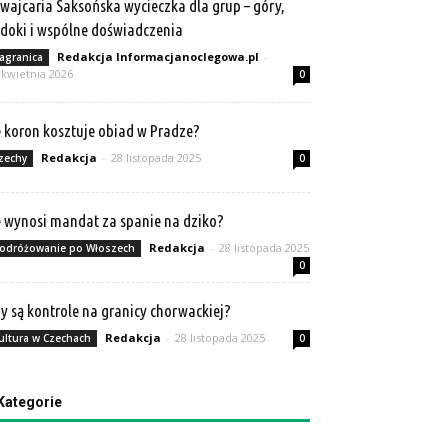
wajcaria Saksońska wycieczka dla grup – góry,
doki i wspólne doświadczenia
Redakcja Informacjanoclegowa.pl
-
agranica
 kwietnia 2026
0
e koron kosztuje obiad w Pradze?
Redakcja
-
28 listopada 2025
zechy
0
e wynosi mandat za spanie na dziko?
Redakcja
-
28 listopada 2025
odróżowanie po Włoszech
0
y są kontrole na granicy chorwackiej?
Redakcja
-
28 listopada 2025
ultura w Czechach
0
Kategorie
tegorie