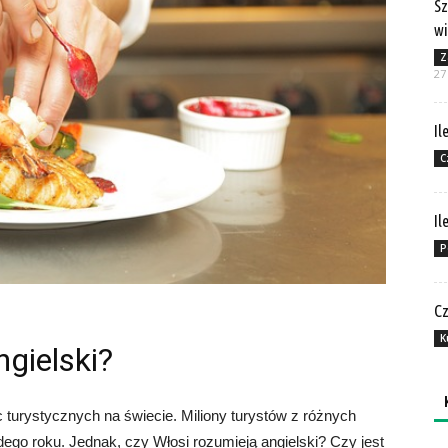
Sz
wi
Z
27
Il
C
Il
P
Cz
K
ngielski?
 turystycznych na świecie. Miliony turystów z różnych
ego roku. Jednak, czy Włosi rozumieją angielski? Czy jest
Ka