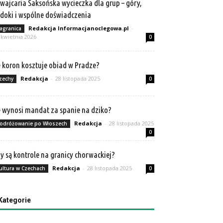
wajcaria Saksońska wycieczka dla grup – góry,
doki i wspólne doświadczenia
Redakcja Informacjanoclegowa.pl
-
agranica
 kwietnia 2026
0
e koron kosztuje obiad w Pradze?
Redakcja
-
28 listopada 2025
zechy
0
e wynosi mandat za spanie na dziko?
Redakcja
-
28 listopada 2025
odróżowanie po Włoszech
0
y są kontrole na granicy chorwackiej?
Redakcja
-
28 listopada 2025
ultura w Czechach
0
Kategorie
tegorie