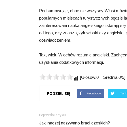
Podsumowując, choć nie wszyscy Włosi mówią 
popularnych miejscach turystycznych będzie ła
zainteresowani nauką angielskiego i starają s
od tego, czy znasz język włoski czy angielsk
doświadczeniem.
Tak, wielu Włochów rozumie angielski. Zachęca
uzyskania dodatkowych informacji.
[Głosów:0 Średnia:0/5]
PODZIEL SIĘ
Facebook
Twit
Poprzedni artykuł
Jak inaczej nazywano braci czeskich?