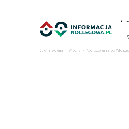
InformacjaNoclegowa.pl
O na
P
Strona główna
Włochy
Podróżowanie po Włosze