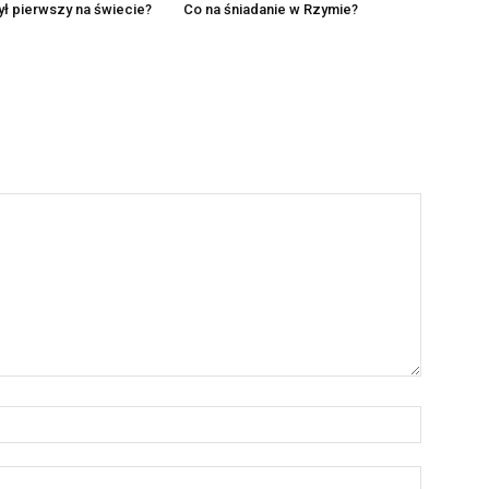
był pierwszy na świecie?
Co na śniadanie w Rzymie?