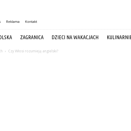
s
Reklama
Kontakt
OLSKA
ZAGRANICA
DZIECI NA WAKACJACH
KULINARNI
ch
Czy Włosi rozumieją angielski?