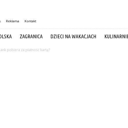
s
Reklama
Kontakt
OLSKA
ZAGRANICA
DZIECI NA WAKACJACH
KULINARNI
bank pobiera za płatność kartą?