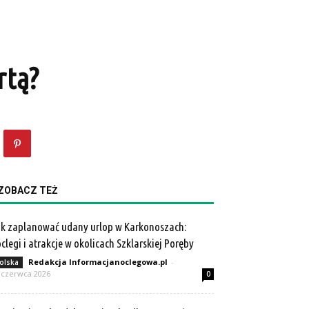
rtą?
ZOBACZ TEŻ
k zaplanować udany urlop w Karkonoszach:
clegi i atrakcje w okolicach Szklarskiej Poręby
Redakcja Informacjanoclegowa.pl
-
olska
 czerwca 2026
0