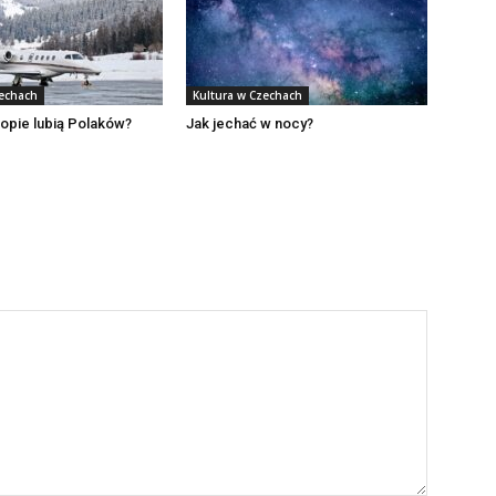
zechach
Kultura w Czechach
opie lubią Polaków?
Jak jechać w nocy?