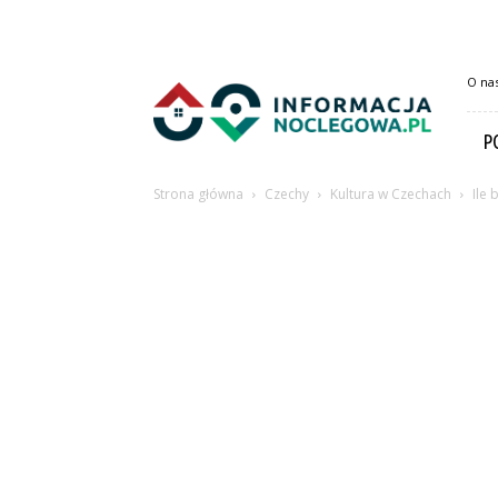
InformacjaNoclegowa.pl
O na
P
Strona główna
Czechy
Kultura w Czechach
Ile 