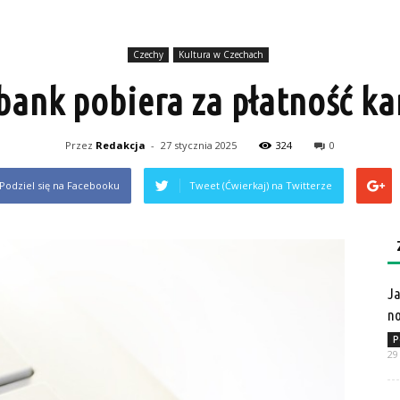
Czechy
Kultura w Czechach
 bank pobiera za płatność ka
Przez
Redakcja
-
27 stycznia 2025
324
0
Podziel się na Facebooku
Tweet (Ćwierkaj) na Twitterze
Ja
no
P
29