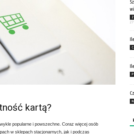
Sz
wi
Z
27
Il
C
Il
P
Cz
K
atność kartą?
zwykle popularne i powszechne. Coraz więcej osób
upach w sklepach stacjonarnych, jak i podczas
Ka