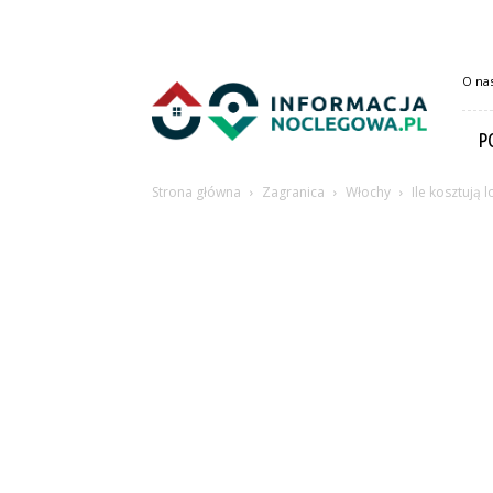
InformacjaNoclegowa.pl
O na
P
Strona główna
Zagranica
Włochy
Ile kosztują 