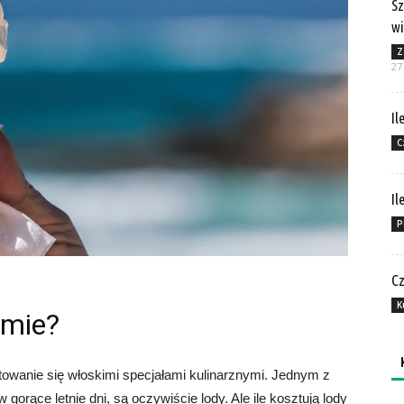
Sz
wi
Z
27
Il
C
Il
P
Cz
K
ymie?
owanie się włoskimi specjałami kulinarznymi. Jednym z
orące letnie dni, są oczywiście lody. Ale ile kosztują lody
Ka