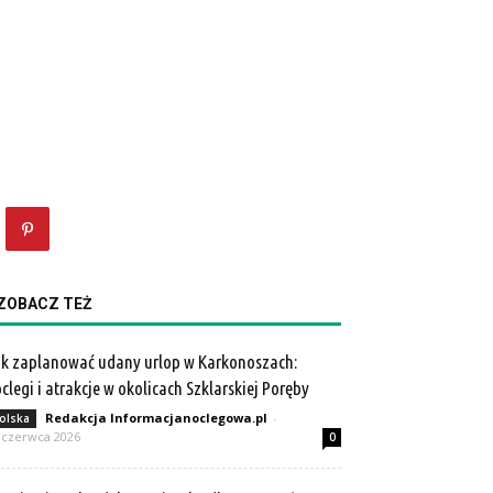
ZOBACZ TEŻ
k zaplanować udany urlop w Karkonoszach:
clegi i atrakcje w okolicach Szklarskiej Poręby
Redakcja Informacjanoclegowa.pl
-
olska
 czerwca 2026
0