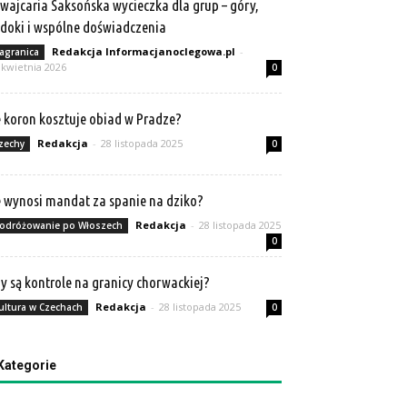
wajcaria Saksońska wycieczka dla grup – góry,
doki i wspólne doświadczenia
Redakcja Informacjanoclegowa.pl
-
agranica
 kwietnia 2026
0
e koron kosztuje obiad w Pradze?
Redakcja
-
28 listopada 2025
zechy
0
e wynosi mandat za spanie na dziko?
Redakcja
-
28 listopada 2025
odróżowanie po Włoszech
0
y są kontrole na granicy chorwackiej?
Redakcja
-
28 listopada 2025
ultura w Czechach
0
Kategorie
tegorie