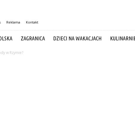
s
Reklama
Kontakt
OLSKA
ZAGRANICA
DZIECI NA WAKACJACH
KULINARNI
lody w Rzymie?