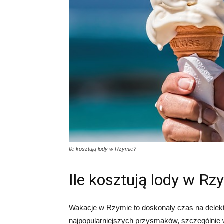
Ile kosztują lody w Rzymie?
Ile kosztują lody w Rz
Wakacje w Rzymie to doskonały czas na delekt
najpopularniejszych przysmaków, szczególnie w g