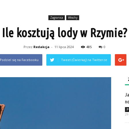
Zagranica
Włochy
Ile kosztują lody w Rzymie?
Przez
Redakcja
-
11 lipca 2024
485
0
Podziel się na Facebooku
Tweet (Ćwierkaj) na Twitterze
Ja
no
P
29