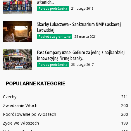
w tanich...
21 lutego 2019
Porady podróżnika
Skarby Lubaczowa – Sanktuarium NMP Łaskawej
Lwowskiej
25 marca 2021
Podróże zagraniczne
Fast Company uznał GoEuro za jedną z najbardziej
innowacyjną firmę branży...
23 lutego 2017
Porady podróżnika
POPULARNE KATEGORIE
Czechy
211
Zwiedzanie Włoch
200
Podróżowanie po Włoszech
200
Życie we Włoszech
199