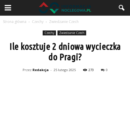
Strona główna
Czechy
Zwiedzanie Czech
Czechy
Zwiedzanie Czech
Ile kosztuje 2 dniowa wycieczka
do Pragi?
Przez
Redakcja
-
25 lutego 2025
273
0