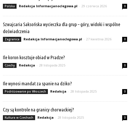
Redakcja Informacjanoclegowa.pl
-
29 czerwca 2026
Polska
0
Szwajcaria Saksońska wycieczka dla grup – góry, widoki i wspólne
doświadczenia
Redakcja Informacjanoclegowa.pl
-
27 kwietnia 2026
Zagranica
0
Ile koron kosztuje obiad w Pradze?
Redakcja
-
28 listopada 2025
Czechy
0
Ile wynosi mandat za spanie na dziko?
Redakcja
-
28 listopada 2025
Podróżowanie po Włoszech
0
Czy są kontrole na granicy chorwackiej?
Redakcja
-
28 listopada 2025
Kultura w Czechach
0