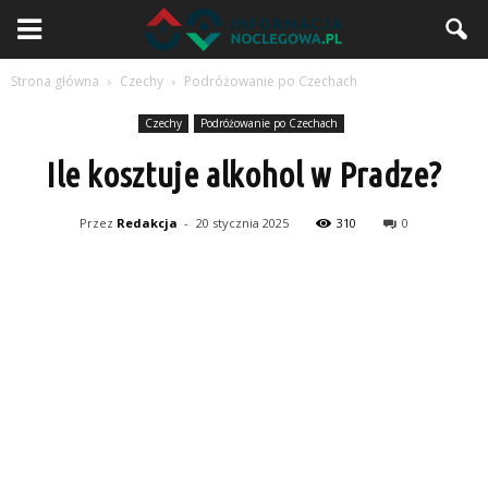
Strona główna
Czechy
Podróżowanie po Czechach
Czechy
Podróżowanie po Czechach
Ile kosztuje alkohol w Pradze?
Przez
Redakcja
-
20 stycznia 2025
310
0