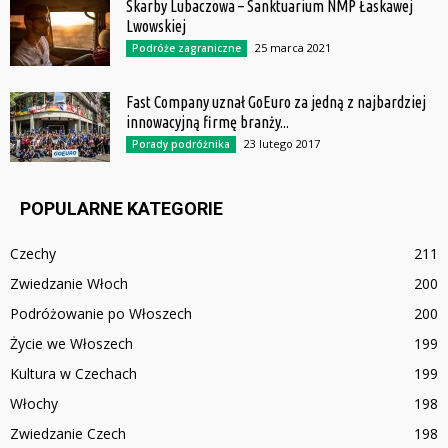
Skarby Lubaczowa – Sanktuarium NMP Łaskawej
Lwowskiej
25 marca 2021
Podróże zagraniczne
Fast Company uznał GoEuro za jedną z najbardziej
innowacyjną firmę branży...
23 lutego 2017
Porady podróżnika
POPULARNE KATEGORIE
Czechy
211
Zwiedzanie Włoch
200
Podróżowanie po Włoszech
200
Życie we Włoszech
199
Kultura w Czechach
199
Włochy
198
Zwiedzanie Czech
198