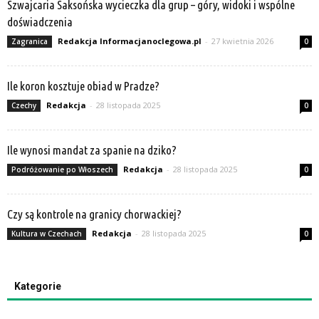
Szwajcaria Saksońska wycieczka dla grup – góry, widoki i wspólne
doświadczenia
Redakcja Informacjanoclegowa.pl
-
27 kwietnia 2026
Zagranica
0
Ile koron kosztuje obiad w Pradze?
Redakcja
-
28 listopada 2025
Czechy
0
Ile wynosi mandat za spanie na dziko?
Redakcja
-
28 listopada 2025
Podróżowanie po Włoszech
0
Czy są kontrole na granicy chorwackiej?
Redakcja
-
28 listopada 2025
Kultura w Czechach
0
Kategorie
Kategorie