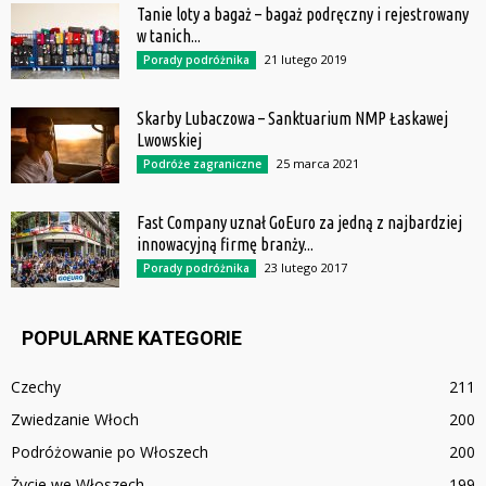
Tanie loty a bagaż – bagaż podręczny i rejestrowany
w tanich...
21 lutego 2019
Porady podróżnika
Skarby Lubaczowa – Sanktuarium NMP Łaskawej
Lwowskiej
25 marca 2021
Podróże zagraniczne
Fast Company uznał GoEuro za jedną z najbardziej
innowacyjną firmę branży...
23 lutego 2017
Porady podróżnika
POPULARNE KATEGORIE
Czechy
211
Zwiedzanie Włoch
200
Podróżowanie po Włoszech
200
Życie we Włoszech
199