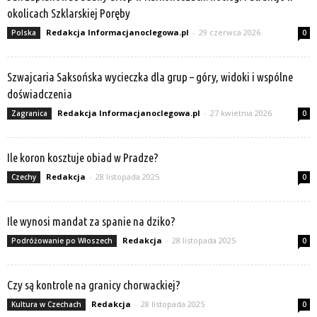
okolicach Szklarskiej Poręby
Redakcja Informacjanoclegowa.pl
-
29 czerwca 2026
Polska
0
Szwajcaria Saksońska wycieczka dla grup – góry, widoki i wspólne
doświadczenia
Redakcja Informacjanoclegowa.pl
-
27 kwietnia 2026
Zagranica
0
Ile koron kosztuje obiad w Pradze?
Redakcja
-
28 listopada 2025
Czechy
0
Ile wynosi mandat za spanie na dziko?
Redakcja
-
28 listopada 2025
Podróżowanie po Włoszech
0
Czy są kontrole na granicy chorwackiej?
Redakcja
-
28 listopada 2025
Kultura w Czechach
0