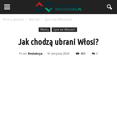
Strona główna
Włochy
Życie we Włoszech
Włochy
Życie we Włoszech
Jak chodzą ubrani Włosi?
Przez
Redakcja
-
10 sierpnia 2024
403
0