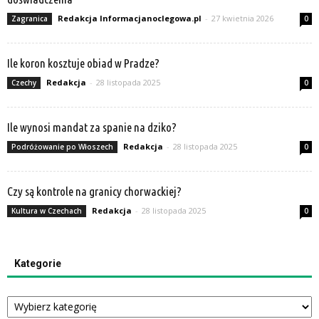
Redakcja Informacjanoclegowa.pl
-
27 kwietnia 2026
Zagranica
0
Ile koron kosztuje obiad w Pradze?
Redakcja
-
28 listopada 2025
Czechy
0
Ile wynosi mandat za spanie na dziko?
Redakcja
-
28 listopada 2025
Podróżowanie po Włoszech
0
Czy są kontrole na granicy chorwackiej?
Redakcja
-
28 listopada 2025
Kultura w Czechach
0
Kategorie
Kategorie