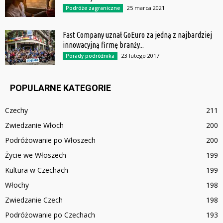
25 marca 2021
Podróże zagraniczne
Fast Company uznał GoEuro za jedną z najbardziej
innowacyjną firmę branży...
23 lutego 2017
Porady podróżnika
POPULARNE KATEGORIE
Czechy
211
Zwiedzanie Włoch
200
Podróżowanie po Włoszech
200
Życie we Włoszech
199
Kultura w Czechach
199
Włochy
198
Zwiedzanie Czech
198
Podróżowanie po Czechach
193