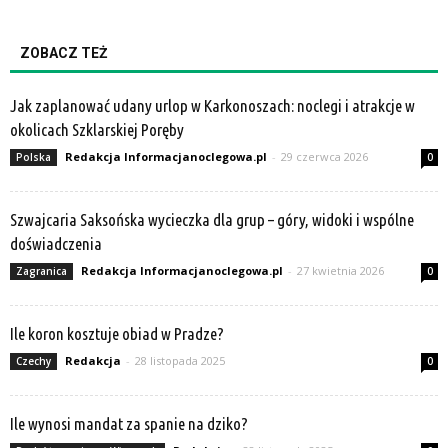
ZOBACZ TEŻ
Jak zaplanować udany urlop w Karkonoszach: noclegi i atrakcje w
okolicach Szklarskiej Poręby
Redakcja Informacjanoclegowa.pl
-
29 czerwca 2026
Polska
0
Szwajcaria Saksońska wycieczka dla grup – góry, widoki i wspólne
doświadczenia
Redakcja Informacjanoclegowa.pl
-
27 kwietnia 2026
Zagranica
0
Ile koron kosztuje obiad w Pradze?
Redakcja
-
28 listopada 2025
Czechy
0
Ile wynosi mandat za spanie na dziko?