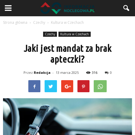
Strona główna
Czechy
Kultura w Czechach
Czechy
Kultura w Czechach
Jaki jest mandat za brak
apteczki?
Przez
Redakcja
-
13 marca 2025
316
0