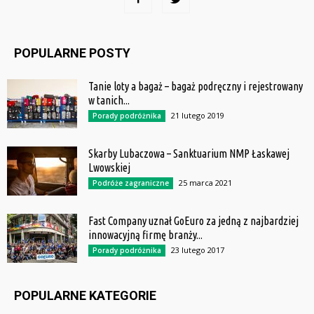
POPULARNE POSTY
Tanie loty a bagaż – bagaż podręczny i rejestrowany
w tanich...
21 lutego 2019
Porady podróżnika
Skarby Lubaczowa – Sanktuarium NMP Łaskawej
Lwowskiej
25 marca 2021
Podróże zagraniczne
Fast Company uznał GoEuro za jedną z najbardziej
innowacyjną firmę branży...
23 lutego 2017
Porady podróżnika
POPULARNE KATEGORIE