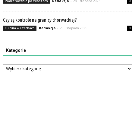
Redakcja
-
28 listopada 2025
Podróżowanie po Włoszech
0
Czy są kontrole na granicy chorwackiej?
Redakcja
-
28 listopada 2025
Kultura w Czechach
0
Kategorie
Kategorie