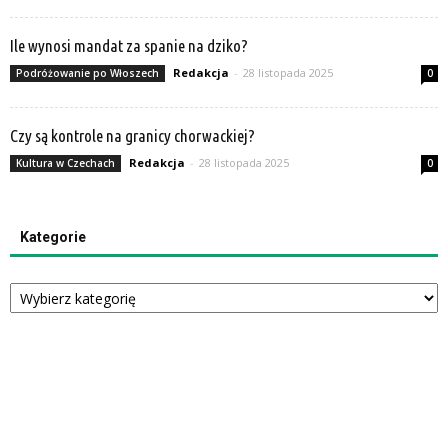
Ile wynosi mandat za spanie na dziko?
Redakcja
-
28 listopada 2025
Podróżowanie po Włoszech
0
Czy są kontrole na granicy chorwackiej?
Redakcja
-
28 listopada 2025
Kultura w Czechach
0
Kategorie
Kategorie