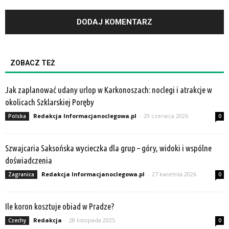
ZOBACZ TEŻ
Jak zaplanować udany urlop w Karkonoszach: noclegi i atrakcje w
okolicach Szklarskiej Poręby
Redakcja Informacjanoclegowa.pl
-
29 czerwca 2026
Polska
0
Szwajcaria Saksońska wycieczka dla grup – góry, widoki i wspólne
doświadczenia
Redakcja Informacjanoclegowa.pl
-
27 kwietnia 2026
Zagranica
0
Ile koron kosztuje obiad w Pradze?
Redakcja
-
28 listopada 2025
Czechy
0