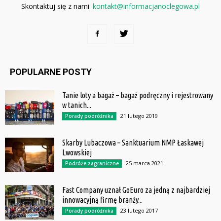
Skontaktuj się z nami:
kontakt@informacjanoclegowa.pl
POPULARNE POSTY
Tanie loty a bagaż – bagaż podręczny i rejestrowany
w tanich...
21 lutego 2019
Porady podróżnika
Skarby Lubaczowa – Sanktuarium NMP Łaskawej
Lwowskiej
25 marca 2021
Podróże zagraniczne
Fast Company uznał GoEuro za jedną z najbardziej
innowacyjną firmę branży...
23 lutego 2017
Porady podróżnika