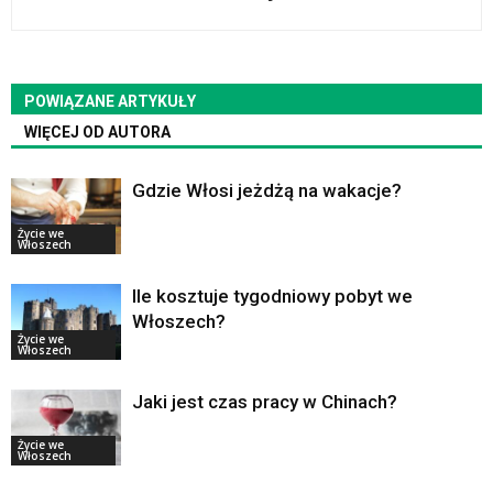
POWIĄZANE ARTYKUŁY
WIĘCEJ OD AUTORA
Gdzie Włosi jeżdżą na wakacje?
Życie we
Włoszech
Ile kosztuje tygodniowy pobyt we
Włoszech?
Życie we
Włoszech
Jaki jest czas pracy w Chinach?
Życie we
Włoszech