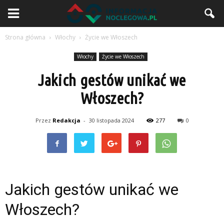
Strona główna
Włochy
Życie we Włoszech
Włochy
Życie we Włoszech
Jakich gestów unikać we
Włoszech?
Przez
Redakcja
-
30 listopada 2024
277
0
Jakich gestów unikać we
Włoszech?