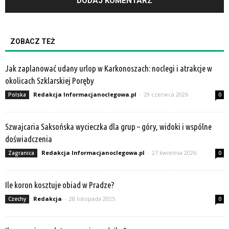
ZOBACZ TEŻ
Jak zaplanować udany urlop w Karkonoszach: noclegi i atrakcje w
okolicach Szklarskiej Poręby
Redakcja Informacjanoclegowa.pl
-
29 czerwca 2026
Polska
0
Szwajcaria Saksońska wycieczka dla grup – góry, widoki i wspólne
doświadczenia
Redakcja Informacjanoclegowa.pl
-
27 kwietnia 2026
Zagranica
0
Ile koron kosztuje obiad w Pradze?
Redakcja
-
28 listopada 2025
Czechy
0