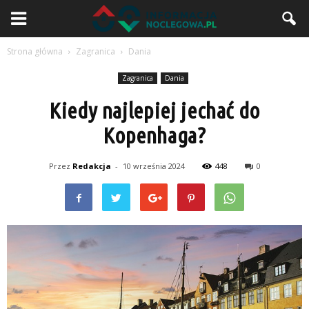
Strona główna
Zagranica
Dania
Zagranica
Dania
Kiedy najlepiej jechać do
Kopenhaga?
Przez
Redakcja
-
10 września 2024
448
0