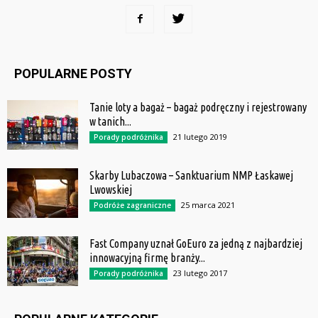
POPULARNE POSTY
Tanie loty a bagaż – bagaż podręczny i rejestrowany
w tanich...
21 lutego 2019
Porady podróżnika
Skarby Lubaczowa – Sanktuarium NMP Łaskawej
Lwowskiej
25 marca 2021
Podróże zagraniczne
Fast Company uznał GoEuro za jedną z najbardziej
innowacyjną firmę branży...
23 lutego 2017
Porady podróżnika