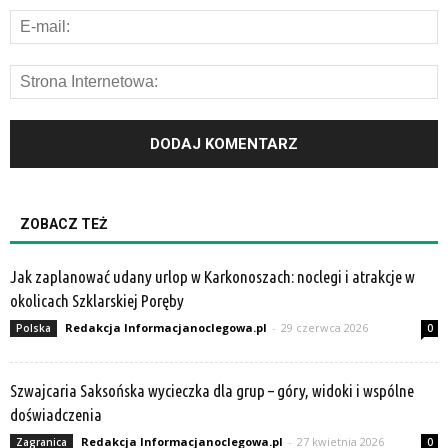
ZOBACZ TEŻ
Jak zaplanować udany urlop w Karkonoszach: noclegi i atrakcje w
okolicach Szklarskiej Poręby
Redakcja Informacjanoclegowa.pl
-
29 czerwca 2026
Polska
0
Szwajcaria Saksońska wycieczka dla grup – góry, widoki i wspólne
doświadczenia
Redakcja Informacjanoclegowa.pl
-
27 kwietnia 2026
Zagranica
0