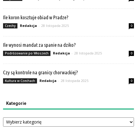
Ile koron kosztuje obiad w Pradze?
Redakcja
-
28 listopada 2025
Czechy
0
Ile wynosi mandat za spanie na dziko?
Redakcja
-
28 listopada 2025
Podróżowanie po Włoszech
0
Czy są kontrole na granicy chorwackiej?
Redakcja
-
28 listopada 2025
Kultura w Czechach
0
Kategorie
Kategorie