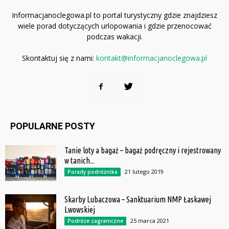
Informacjanoclegowa.pl to portal turystyczny gdzie znajdziesz
wiele porad dotyczących urlopowania i gdzie przenocować
podczas wakacji.
Skontaktuj się z nami:
kontakt@informacjanoclegowa.pl
POPULARNE POSTY
Tanie loty a bagaż – bagaż podręczny i rejestrowany
w tanich...
21 lutego 2019
Porady podróżnika
Skarby Lubaczowa – Sanktuarium NMP Łaskawej
Lwowskiej
25 marca 2021
Podróże zagraniczne