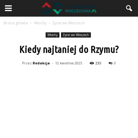
Strona główna
Włochy
Życie we Włoszech
Włochy
Życie we Włoszech
Kiedy najtaniej do Rzymu?
Przez
Redakcja
-
12 kwietnia 2025
235
0