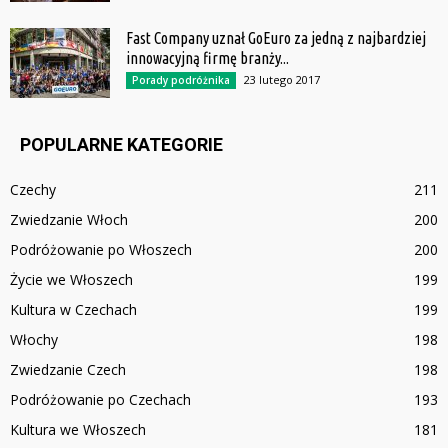
Fast Company uznał GoEuro za jedną z najbardziej
innowacyjną firmę branży...
23 lutego 2017
Porady podróżnika
POPULARNE KATEGORIE
Czechy
211
Zwiedzanie Włoch
200
Podróżowanie po Włoszech
200
Życie we Włoszech
199
Kultura w Czechach
199
Włochy
198
Zwiedzanie Czech
198
Podróżowanie po Czechach
193
Kultura we Włoszech
181