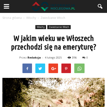
Strona główna
Włochy
Zwiedzanie Włoch
Włochy
Zwiedzanie Włoch
W jakim wieku we Włoszech
przechodzi się na emeryturę?
Przez
Redakcja
-
4 lutego 2025
316
0