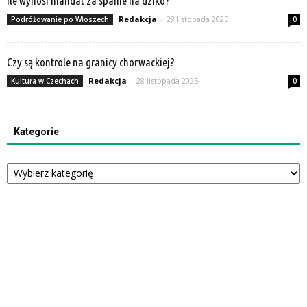
Ile wynosi mandat za spanie na dziko?
Redakcja
-
28 listopada 2025
Podróżowanie po Włoszech
0
Czy są kontrole na granicy chorwackiej?
Redakcja
-
28 listopada 2025
Kultura w Czechach
0
Kategorie
Kategorie