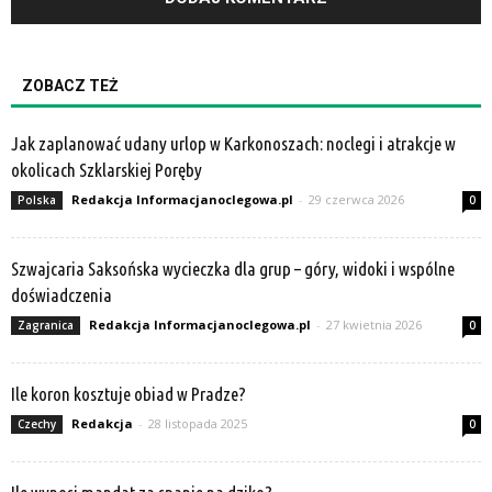
ZOBACZ TEŻ
Jak zaplanować udany urlop w Karkonoszach: noclegi i atrakcje w
okolicach Szklarskiej Poręby
Redakcja Informacjanoclegowa.pl
-
29 czerwca 2026
Polska
0
Szwajcaria Saksońska wycieczka dla grup – góry, widoki i wspólne
doświadczenia
Redakcja Informacjanoclegowa.pl
-
27 kwietnia 2026
Zagranica
0
Ile koron kosztuje obiad w Pradze?
Redakcja
-
28 listopada 2025
Czechy
0