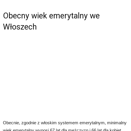
Obecny wiek emerytalny we
Włoszech
Obecnie, zgodnie z włoskim systemem emerytalnym, minimalny
wiek emerytalny wynosi 67 lat dla mężczyzn i 66 lat dla kobiet.