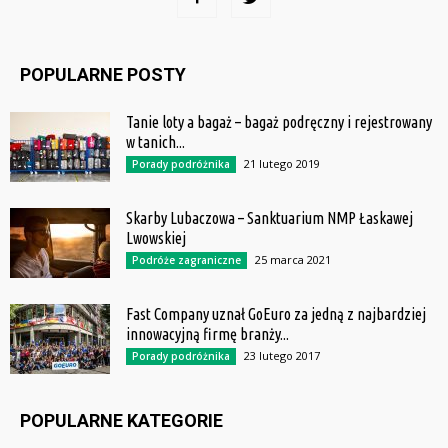
POPULARNE POSTY
Tanie loty a bagaż – bagaż podręczny i rejestrowany
w tanich...
21 lutego 2019
Porady podróżnika
Skarby Lubaczowa – Sanktuarium NMP Łaskawej
Lwowskiej
25 marca 2021
Podróże zagraniczne
Fast Company uznał GoEuro za jedną z najbardziej
innowacyjną firmę branży...
23 lutego 2017
Porady podróżnika
POPULARNE KATEGORIE