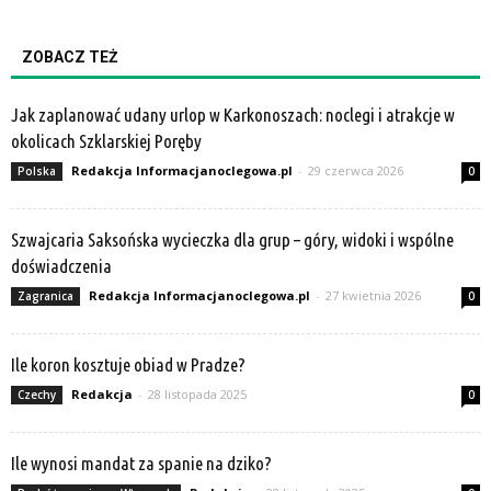
ZOBACZ TEŻ
Jak zaplanować udany urlop w Karkonoszach: noclegi i atrakcje w
okolicach Szklarskiej Poręby
Redakcja Informacjanoclegowa.pl
-
29 czerwca 2026
Polska
0
Szwajcaria Saksońska wycieczka dla grup – góry, widoki i wspólne
doświadczenia
Redakcja Informacjanoclegowa.pl
-
27 kwietnia 2026
Zagranica
0
Ile koron kosztuje obiad w Pradze?
Redakcja
-
28 listopada 2025
Czechy
0
Ile wynosi mandat za spanie na dziko?