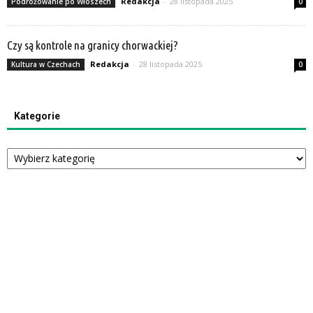
Redakcja
-
28 listopada 2025
Podróżowanie po Włoszech
0
Czy są kontrole na granicy chorwackiej?
Redakcja
-
28 listopada 2025
Kultura w Czechach
0
Kategorie
Kategorie