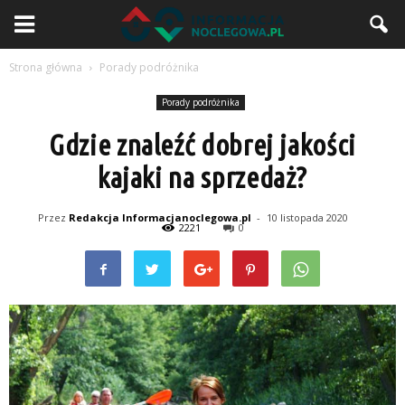
Strona główna
Porady podróżnika
Porady podróżnika
Gdzie znaleźć dobrej jakości
kajaki na sprzedaż?
Przez
Redakcja Informacjanoclegowa.pl
-
10 listopada 2020
2221
0