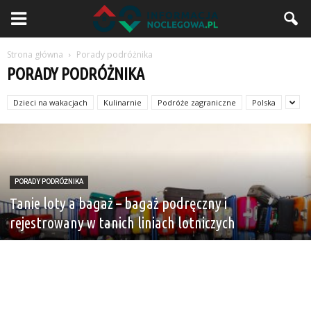
Strona główna
Porady podróżnika
PORADY PODRÓŻNIKA
Dzieci na wakacjach
Kulinarnie
Podróże zagraniczne
Polska
PORADY PODRÓŻNIKA
Tanie loty a bagaż – bagaż podręczny i
rejestrowany w tanich liniach lotniczych