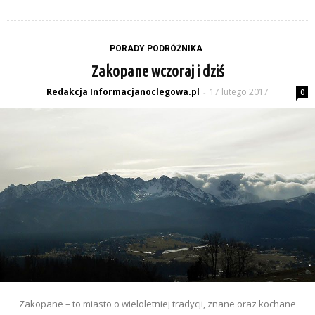
PORADY PODRÓŻNIKA
Zakopane wczoraj i dziś
Redakcja Informacjanoclegowa.pl
17 lutego 2017
-
0
Zakopane – to miasto o wieloletniej tradycji, znane oraz kochane