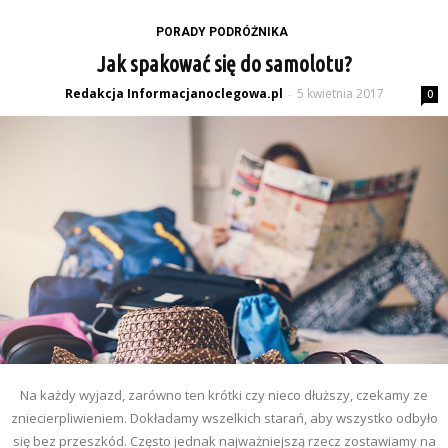
PORADY PODRÓŻNIKA
Jak spakować się do samolotu?
Redakcja Informacjanoclegowa.pl
5 kwietnia 2017
-
0
Na każdy wyjazd, zarówno ten krótki czy nieco dłuższy, czekamy ze
zniecierpliwieniem. Dokładamy wszelkich starań, aby wszystko odbyło
się bez przeszkód. Często jednak najważniejszą rzecz zostawiamy na