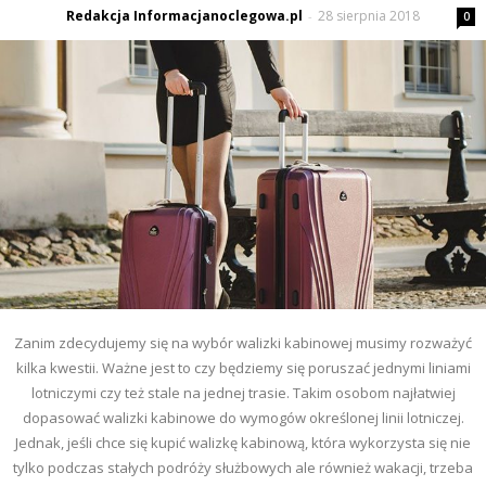
Redakcja Informacjanoclegowa.pl
28 sierpnia 2018
-
0
Zanim zdecydujemy się na wybór walizki kabinowej musimy rozważyć
kilka kwestii. Ważne jest to czy będziemy się poruszać jednymi liniami
lotniczymi czy też stale na jednej trasie. Takim osobom najłatwiej
dopasować walizki kabinowe do wymogów określonej linii lotniczej.
Jednak, jeśli chce się kupić walizkę kabinową, która wykorzysta się nie
tylko podczas stałych podróży służbowych ale również wakacji, trzeba