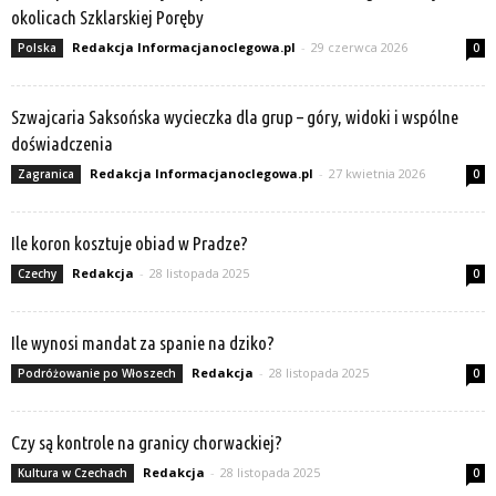
okolicach Szklarskiej Poręby
Redakcja Informacjanoclegowa.pl
-
29 czerwca 2026
Polska
0
Szwajcaria Saksońska wycieczka dla grup – góry, widoki i wspólne
doświadczenia
Redakcja Informacjanoclegowa.pl
-
27 kwietnia 2026
Zagranica
0
Ile koron kosztuje obiad w Pradze?
Redakcja
-
28 listopada 2025
Czechy
0
Ile wynosi mandat za spanie na dziko?
Redakcja
-
28 listopada 2025
Podróżowanie po Włoszech
0
Czy są kontrole na granicy chorwackiej?
Redakcja
-
28 listopada 2025
Kultura w Czechach
0