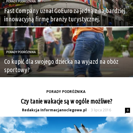
PORADY PODRÓŻNIKA
Fast Company uznał GoEuro za jedną z najbardziej
innowacyjną firmę branży turystycznej.
PORADY PODRÓŻNIKA
Co kupić dla swojego dziecka na wyjazd na obóz
sportowy?
PORADY PODRÓŻNIKA
Czy tanie wakacje są w ogóle możliwe?
Redakcja Informacjanoclegowa.pl
3 lipca 2016
-
0