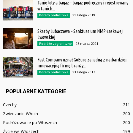
Tanie loty a bagaż – bagaż podręczny i rejestrowany
w tanich...
21 lutego 2019
Porady podróżnika
Skarby Lubaczowa – Sanktuarium NMP Łaskawej
Lwowskiej
25 marca 2021
Podróże zagraniczne
Fast Company uznał GoEuro za jedną z najbardziej
innowacyjną firmę branży...
23 lutego 2017
Porady podróżnika
POPULARNE KATEGORIE
Czechy
211
Zwiedzanie Włoch
200
Podróżowanie po Włoszech
200
Życie we Włoszech
199