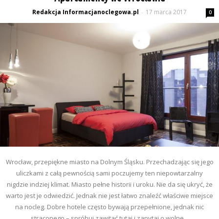
Redakcja Informacjanoclegowa.pl
17 marca 2017
-
0
Wrocław, przepiękne miasto na Dolnym Śląsku. Przechadzając się jego
uliczkami z całą pewnością sami poczujemy ten niepowtarzalny
nigdzie indziej klimat. Miasto pełne historii i uroku. Nie da się ukryć, że
warto jest je odwiedzić. Jednak nie jest łatwo znaleźć właściwe miejsce
na nocleg. Dobre hotele często bywają przepełnione, jednak nic
straconego – spróbuj zawitać tutaj i zapytaj o wolne...