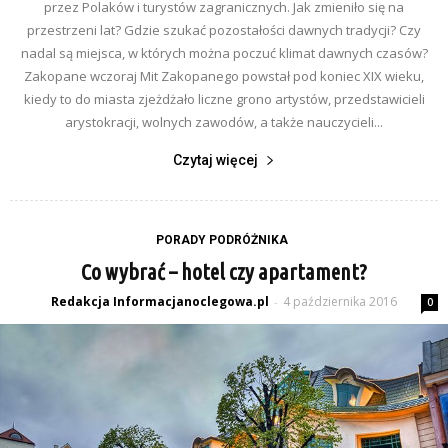
przez Polaków i turystów zagranicznych. Jak zmieniło się na
przestrzeni lat? Gdzie szukać pozostałości dawnych tradycji? Czy
nadal są miejsca, w których można poczuć klimat dawnych czasów?
Zakopane wczoraj Mit Zakopanego powstał pod koniec XIX wieku,
kiedy to do miasta zjeżdżało liczne grono artystów, przedstawicieli
arystokracji, wolnych zawodów, a także nauczycieli...
Czytaj więcej
PORADY PODRÓŻNIKA
Co wybrać – hotel czy apartament?
Redakcja Informacjanoclegowa.pl
4 października 2016
-
0